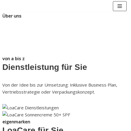
Über uns
Zum
Inhalt
Über LoaCare
springen
Switzerland
von a bis z
Dienstleistung für Sie
Von der Idee bis zur Umsetzung: Inklusive Business Plan,
Vertriebsstrategie oder Verpackungskonzept.
eigenmarken
LoaCare für Sie