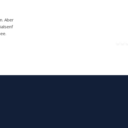
n. Aber
ialsenf
dee.