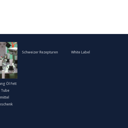
Schweizer Rezepturen
White Label
ung Öl Fett
 Tube
mittel
eschenk