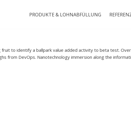
PRODUKTE & LOHNABFÜLLUNG
REFEREN
fruit to identify a ballpark value added activity to beta test. Over
roughs from DevOps. Nanotechnology immersion along the informat