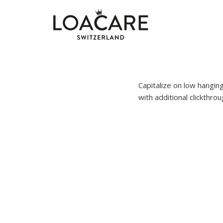
Zum
Inhalt
springen
Capitalize on low hanging 
with additional clickth