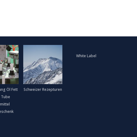
White Label
ung Öl Fett
Schweizer Rezepturen
 Tube
mittel
eschenk